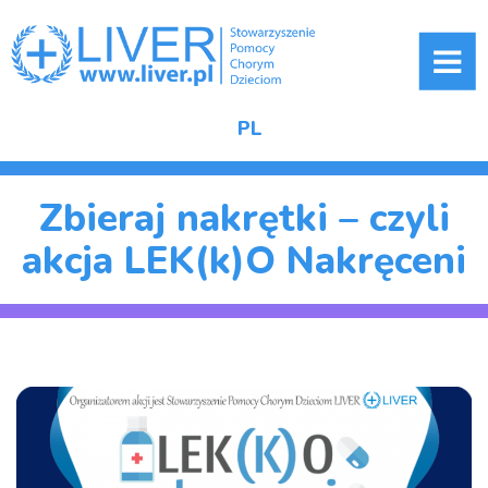
ME
PL
Zbieraj nakrętki – czyli
akcja LEK(k)O Nakręceni