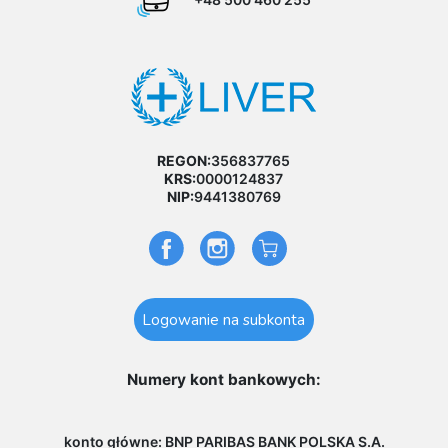
REGON:
356837765
KRS:
0000124837
NIP:
9441380769
Logowanie na subkonta
Numery kont bankowych:
konto główne: BNP PARIBAS BANK POLSKA S.A.