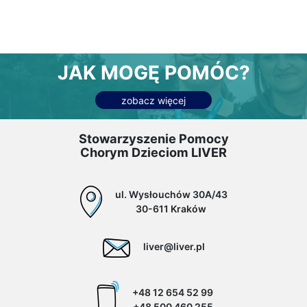
JAK MOGĘ POMÓC?
zobacz więcej
Stowarzyszenie Pomocy
Chorym Dzieciom LIVER
ul. Wysłouchów 30A/43
30-611 Kraków
liver@liver.pl
+48 12 654 52 99
+48 500 460 255