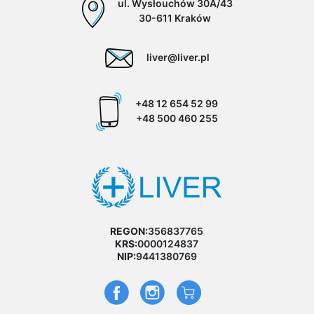
ul. Wysłouchów 30A/43
30-611 Kraków
liver@liver.pl
+48 12 654 52 99
+48 500 460 255
REGON:
356837765
KRS:
0000124837
NIP:
9441380769