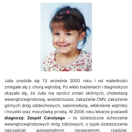
Julia urodziła się 13 września 2000 roku i od maleńkości
zmagała się z chorą wątrobą. Po wielu badaniach i diagnostyce
okazało się, że Julia ma oprócz zmian skórnych, cholestazę
wewnątrzwątrobową, wodobrzusze, zakażenie CMV, zakażenie
górnych dróg oddechowych, salomnellozę, włóknienie wątroby
i trzustki oraz moczówkę prostą. W 2006 roku lekarze postawili
diagnozę: Zespół Carolyego
– to dziedziczne schorzenie
wewnątrzwątrobowych dróg żółciowych, o typie dziedziczenia
najczęściej autosomalnym recesywnym, rzadziej