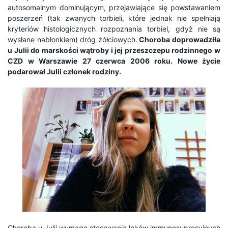
autosomalnym dominującym, przejawiające się powstawaniem
poszerzeń (tak zwanych torbieli, które jednak nie spełniają
kryteriów histologicznych rozpoznania torbiel, gdyż nie są
wysłane nabłonkiem) dróg żółciowych.
Choroba doprowadziła
u Julii do marskości wątroby i jej przeszczepu rodzinnego w
CZD w Warszawie 27 czerwca 2006 roku. Nowe życie
podarował Julii członek rodziny.
Choroba u Julii wymaga stosowania leków immunosupresyjnych