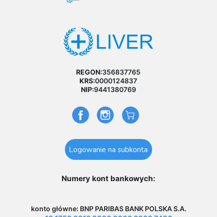
REGON:
356837765
KRS:
0000124837
NIP:
9441380769
Logowanie na subkonta
Numery kont bankowych:
konto główne: BNP PARIBAS BANK POLSKA S.A.