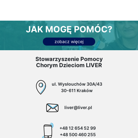
JAK MOGĘ POMÓC?
zobacz więcej
Stowarzyszenie Pomocy
Chorym Dzieciom LIVER
ul. Wysłouchów 30A/43
30-611 Kraków
liver@liver.pl
+48 12 654 52 99
+48 500 460 255