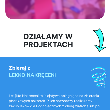
DZIAŁAMY W
PROJEKTACH
Zbieraj z
LEKKO NAKRĘCENI
Lek(k)o Nakręceni to inicjatywa polegająca na zbieraniu
plastikowych nakrętek. Z ich sprzedaży realizujemy
zakup leków dla Podopiecznych z chorą wątrobą lub po