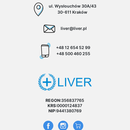
ul. Wysłouchów 30A/43
30-611 Kraków
liver@liver.pl
+48 12 654 52 99
+48 500 460 255
REGON:
356837765
KRS:
0000124837
NIP:
9441380769