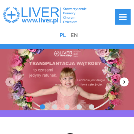
ME
PL
EN