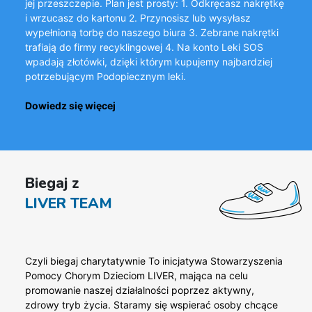
jej przeszczepie. Plan jest prosty: 1. Odkręcasz nakrętkę
i wrzucasz do kartonu 2. Przynosisz lub wysyłasz
wypełnioną torbę do naszego biura 3. Zebrane nakrętki
trafiają do firmy recyklingowej 4. Na konto Leki SOS
wpadają złotówki, dzięki którym kupujemy najbardziej
potrzebującym Podopiecznym leki.
Dowiedz się więcej
Biegaj z
LIVER TEAM
Czyli biegaj charytatywnie To inicjatywa Stowarzyszenia
Pomocy Chorym Dzieciom LIVER, mająca na celu
promowanie naszej działalności poprzez aktywny,
zdrowy tryb życia. Staramy się wspierać osoby chcące